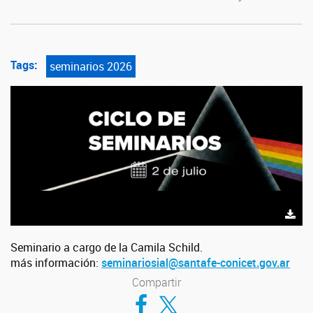
Tags:
seminarios 2026
Seminario a cargo de la Camila Schild.
más información:
seminariosial@
santafe-conicet.gov.ar
Compartir
Compartir en Facebook
Compartir en Twitter