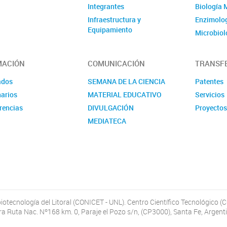
Integrantes
Biología 
Infraestructura y
Enzimolog
Equipamiento
Microbiol
Ubicación y Contacto
Evolución
Publicaci
MACIÓN
COMUNICACIÓN
TRANSF
ados
SEMANA DE LA CIENCIA
Patentes
arios
MATERIAL EDUCATIVO
Servicios
rencias
DIVULGACIÓN
Proyecto
MEDIATECA
iotecnología del Litoral (CONICET - UNL). Centro Científico Tecnológico (
ra Ruta Nac. Nº168 km. 0, Paraje el Pozo s/n, (CP3000), Santa Fe, Argent