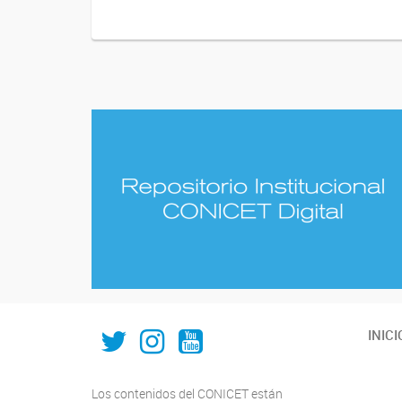
IAL_CONICET
ial.conicet.unl
ialcomunica
INICI
Los contenidos del CONICET están