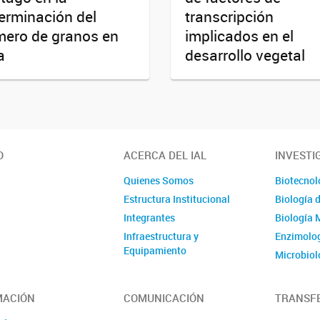
erminación del
transcripción
ero de granos en
implicados en el
a
desarrollo vegetal
O
ACERCA DEL IAL
INVESTI
Quienes Somos
Biotecnol
Estructura Institucional
Biología 
Integrantes
Biología 
Infraestructura y
Enzimolog
Equipamiento
Microbiol
Ubicación y Contacto
Evolución
Publicaci
MACIÓN
COMUNICACIÓN
TRANSF