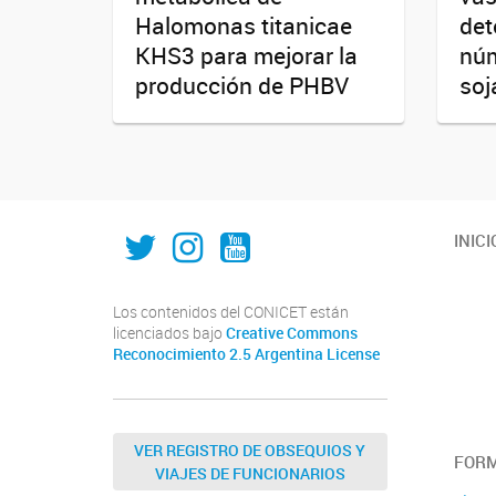
Halomonas titanicae
det
KHS3 para mejorar la
núm
producción de PHBV
soj
IAL_CONICET
ial.conicet.unl
ialcomunica
INICI
Los contenidos del CONICET están
licenciados bajo
Creative Commons
Reconocimiento 2.5 Argentina License
VER REGISTRO DE OBSEQUIOS Y
FOR
VIAJES DE FUNCIONARIOS