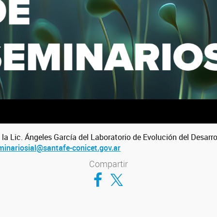
la Lic. Ángeles García del Laboratorio de Evolución del Desarro
minariosial@santafe-conicet.
gov.ar
Compartir
Compartir en Facebook
Compartir en Twitter