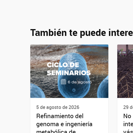
También te puede intere
5 de agosto de 2026
29 d
Refinamiento del
No 
genoma e ingeniería
int
metabólica de
vás