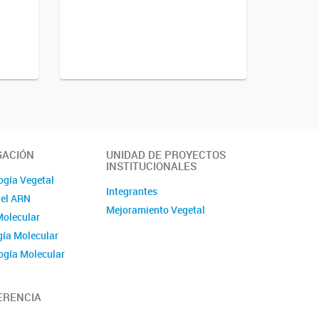
GACIÓN
UNIDAD DE PROYECTOS
INSTITUCIONALES
ogía Vegetal
Integrantes
del ARN
Mejoramiento Vegetal
Molecular
ía Molecular
ogía Molecular
 del Desarrollo
ones
ERENCIA