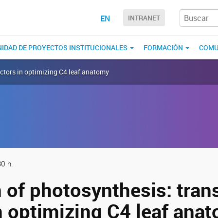
EN
INTRANET
NIDAD DE PROYECTOS INSTITUCIONALES
FORMACIÓN
COMU
actors in optimizing C4 leaf anatomy
30 h.
 of photosynthesis: tran
n optimizing C4 leaf ana