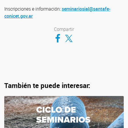
Inscripciones e información:
seminariosial@santafe-
conicet.gov.ar
Compartir
Compartir en Facebook
Compartir en Twitter
También te puede interesar: