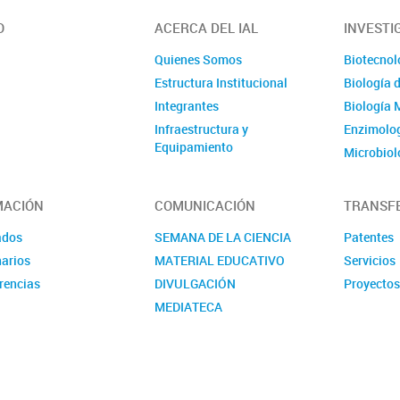
O
ACERCA DEL IAL
INVESTI
Quienes Somos
Biotecnol
Estructura Institucional
Biología 
Integrantes
Biología 
Infraestructura y
Enzimolog
Equipamiento
Microbiol
Ubicación y Contacto
Evolución
Publicaci
MACIÓN
COMUNICACIÓN
TRANSF
ados
SEMANA DE LA CIENCIA
Patentes
arios
MATERIAL EDUCATIVO
Servicios
rencias
DIVULGACIÓN
Proyecto
MEDIATECA