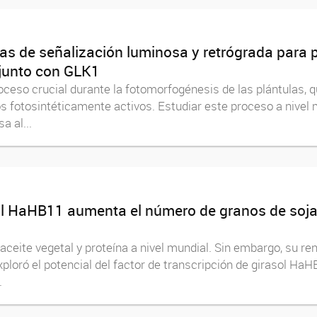
as de señalización luminosa y retrógrada para p
njunto con GLK1
roceso crucial durante la fotomorfogénesis de las plántulas,
tos fotosintéticamente activos. Estudiar este proceso a nive
a al...
sol HaHB11 aumenta el número de granos de soja 
 aceite vegetal y proteína a nivel mundial. Sin embargo, su re
xploró el potencial del factor de transcripción de girasol HaH
.