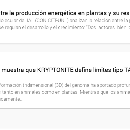
tre la producción energética en plantas y su res
olecular del IAL (CONICET-UNL) analizan la relación entre la p
que regulan el desarrollo y el crecimiento: “Dos actores bi
 muestra que KRYPTONITE define límites tipo TA
onformación tridimensional (3D) del genoma ha aportado prof
res tanto en animales como en plantas. Mientras que los ani
icamente...