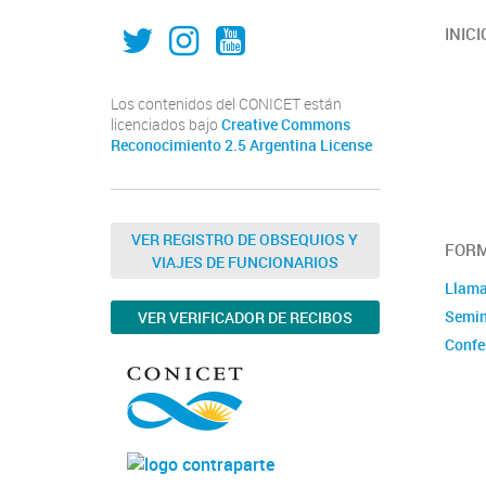
IAL_CONICET
ial.conicet.unl
ialcomunica
INICI
Los contenidos del CONICET están
licenciados bajo
Creative Commons
Reconocimiento 2.5 Argentina License
VER REGISTRO DE OBSEQUIOS Y
FOR
VIAJES DE FUNCIONARIOS
Llam
Semin
VER VERIFICADOR DE RECIBOS
Confe