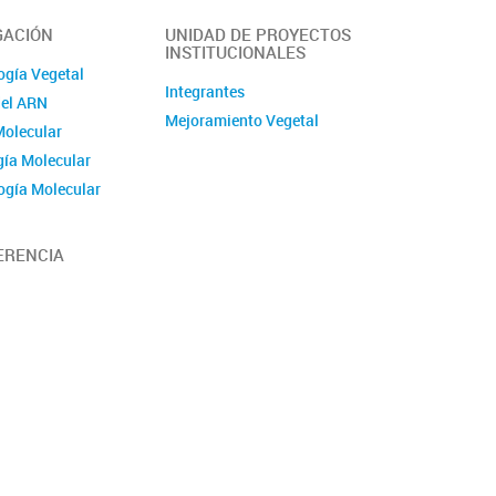
GACIÓN
UNIDAD DE PROYECTOS
INSTITUCIONALES
ogía Vegetal
Integrantes
del ARN
Mejoramiento Vegetal
Molecular
ía Molecular
ogía Molecular
 del Desarrollo
ones
ERENCIA
s