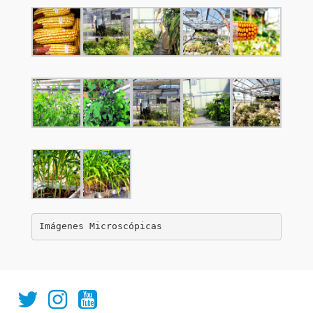
Imágenes Microscópicas
IAL_CONICET
ial.conicet.unl
ialcomunica