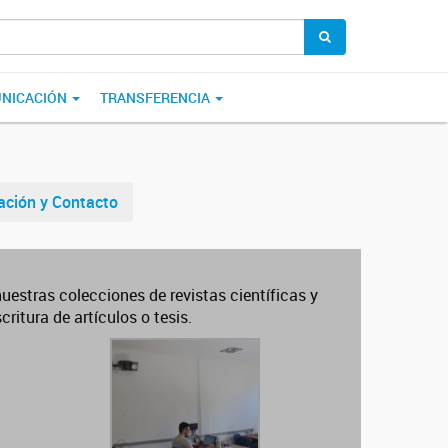
NICACIÓN
TRANSFERENCIA
ación y Contacto
estras colecciones de revistas científicas y
ritura de artículos o tesis.