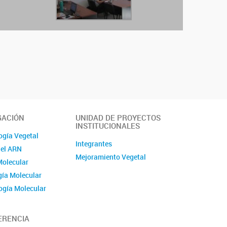
GACIÓN
UNIDAD DE PROYECTOS
INSTITUCIONALES
ogía Vegetal
Integrantes
del ARN
Mejoramiento Vegetal
Molecular
ía Molecular
ogía Molecular
 del Desarrollo
ones
ERENCIA