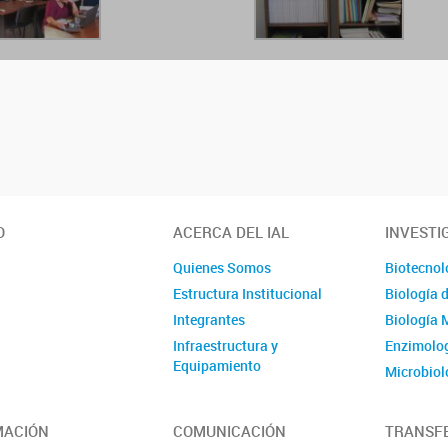
O
ACERCA DEL IAL
INVESTI
Quienes Somos
Biotecnol
Estructura Institucional
Biología 
Integrantes
Biología 
Infraestructura y
Enzimolog
Equipamiento
Microbiol
Ubicación y Contacto
Evolución
Publicaci
MACIÓN
COMUNICACIÓN
TRANSF